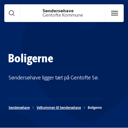
Gå til hoved indhold
Søndersøhave
Gentofte Kommune
Boligerne
Søndersøhave ligger tæt på Gentofte Sø.
Søndersøhave
Velkommen til Søndersøhave
Boligerne