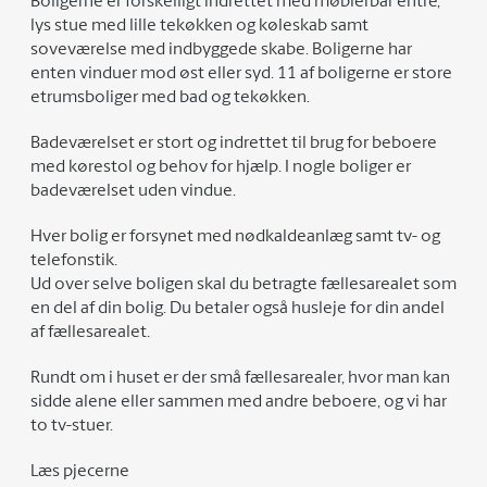
Boligerne er forskelligt indrettet med møblerbar entré,
lys stue med lille tekøkken og køleskab samt
soveværelse med indbyggede skabe. Boligerne har
enten vinduer mod øst eller syd. 11 af boligerne er store
etrumsboliger med bad og tekøkken.
Badeværelset er stort og indrettet til brug for beboere
med kørestol og behov for hjælp. I nogle boliger er
badeværelset uden vindue.
Hver bolig er forsynet med nødkaldeanlæg samt tv- og
telefonstik.
Ud over selve boligen skal du betragte fællesarealet som
en del af din bolig. Du betaler også husleje for din andel
af fællesarealet.
Rundt om i huset er der små fællesarealer, hvor man kan
sidde alene eller sammen med andre beboere, og vi har
to tv-stuer.
Læs pjecerne