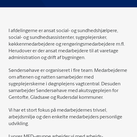
I afdelingerne er ansat social- og sundhedshjælpere,
social- og sundhedsassistenter, sygeplejersker,
køkkenmedarbejdere og rengøringsmedarbejdere m.fl.
Herudover er der ansat medarbejdere til at varetage
administration og drift af bygningen.
Søndersøhave er organiseret i fire team. Medarbejderne
om aftenen og natten samarbejder med
sygeplejerskerne i døgnplejens vagtcentral. Desuden
samarbejder Søndersøhave med akutsygeplejen for
Gentofte, Gladsaxe og Rudersdal kommuner.
Vi har et stort fokus på medarbejdernes trivsel,
arbejdsmiljø og den enkelte medarbejders personlige
udvikling.
I vores MED–gruppe arbejder vi med arbejds-,