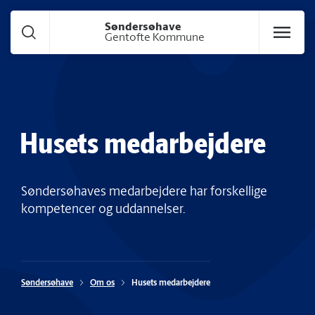
Gå til hoved indhold
Søndersøhave
Gentofte Kommune
Husets medarbejdere
Søndersøhaves medarbejdere har forskellige
kompetencer og uddannelser.
Søndersøhave
Om os
Husets medarbejdere